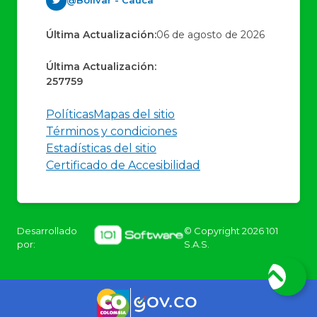
@Bolívar - Cauca
Última Actualización:
06 de agosto de 2026
Última Actualización:
257759
Políticas
Mapas del sitio
Términos y condiciones
Estadísticas del sitio
Certificado de Accesibilidad
Desarrollado
© Copyright
2026
101
por:
S.A.S.